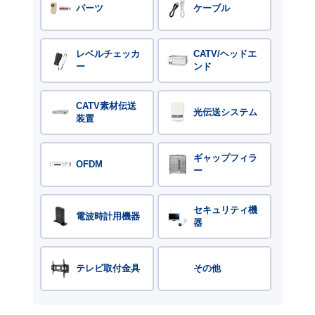
パーツ
ケーブル
レベルチェッカ
CATV/ヘッドエ
ー
ンド
CATV素材伝送
光伝送システム
装置
ギャップフィラ
OFDM
ー
セキュリティ機
電波時計用機器
器
テレビ取付金具
その他