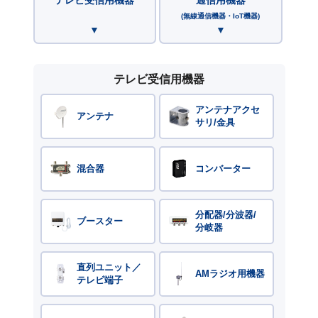
(無線通信機器・IoT機器)
テレビ受信用機器
アンテナアクセ
アンテナ
サリ/金具
混合器
コンバーター
分配器/分波器/
ブースター
分岐器
直列ユニット／
AMラジオ用機器
テレビ端子