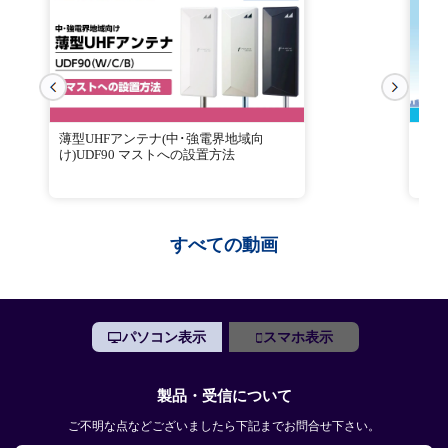
薄型UHFアンテナ(中･強電界地域向
電界
け)UDF90 マストへの設置方法
すべての動画
パソコン表示
スマホ表示
製品・受信について
ご不明な点などございましたら下記までお問合せ下さい。