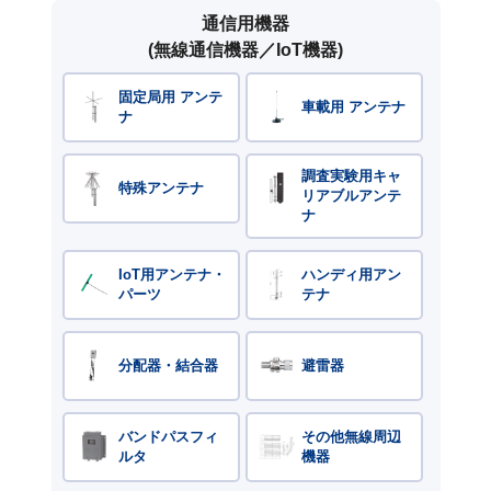
通信用機器
(無線通信機器／IoT機器)
固定局用 アンテ
車載用 アンテナ
ナ
調査実験用キャ
特殊アンテナ
リアブルアンテ
ナ
IoT用アンテナ・
ハンディ用アン
パーツ
テナ
分配器・結合器
避雷器
バンドパスフィ
その他無線周辺
ルタ
機器