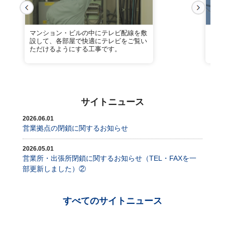
マンション・ビルの中にテレビ配線を敷
業務
設して、各部屋で快適にテレビをご覧い
トワ
ただけるようにする工事です。
にも
サイトニュース
2026.06.01
営業拠点の閉鎖に関するお知らせ
2026.05.01
営業所・出張所閉鎖に関するお知らせ（TEL・FAXを一
部更新しました）②
すべてのサイトニュース