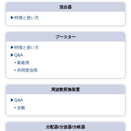
混合器
▶特徴と使い方
ブースター
▶特徴と使い方
▶Q&A
• 家庭用
• 共同受信用
周波数変換装置
▶Q&A
• 全般
分配器/分波器/分岐器