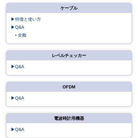
ケーブル
▶特徴と使い方
▶Q&A
• 全般
レベルチェッカー
▶Q&A
OFDM
▶Q&A
電波時計用機器
▶Q&A