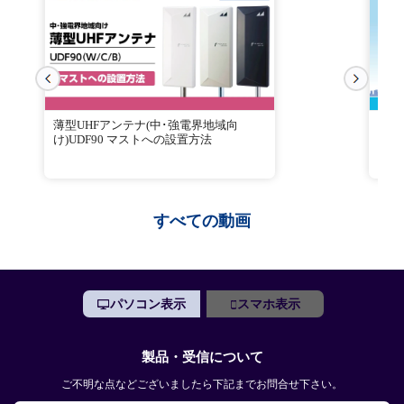
薄型UHFアンテナ(中･強電界地域向
電界
け)UDF90 マストへの設置方法
すべての動画
パソコン表示
スマホ表示
製品・受信について
ご不明な点などございましたら下記までお問合せ下さい。