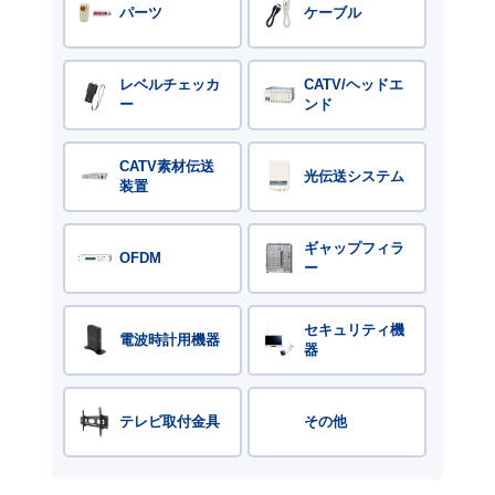
パーツ
ケーブル
レベルチェッカ
CATV/ヘッドエ
ー
ンド
CATV素材伝送
光伝送システム
装置
ギャップフィラ
OFDM
ー
セキュリティ機
電波時計用機器
器
テレビ取付金具
その他