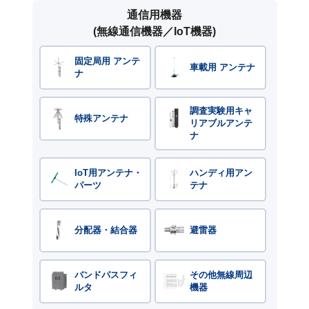
通信用機器
(無線通信機器／IoT機器)
固定局用 アンテ
車載用 アンテナ
ナ
調査実験用キャ
特殊アンテナ
リアブルアンテ
ナ
IoT用アンテナ・
ハンディ用アン
パーツ
テナ
分配器・結合器
避雷器
バンドパスフィ
その他無線周辺
ルタ
機器