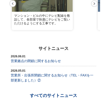
マンション・ビルの中にテレビ配線を敷
業務
設して、各部屋で快適にテレビをご覧い
トワ
ただけるようにする工事です。
にも
サイトニュース
2026.06.01
営業拠点の閉鎖に関するお知らせ
2026.05.01
営業所・出張所閉鎖に関するお知らせ（TEL・FAXを一
部更新しました）②
すべてのサイトニュース