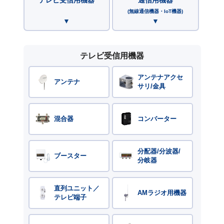
(無線通信機器・IoT機器)
テレビ受信用機器
アンテナアクセ
アンテナ
サリ/金具
混合器
コンバーター
分配器/分波器/
ブースター
分岐器
直列ユニット／
AMラジオ用機器
テレビ端子