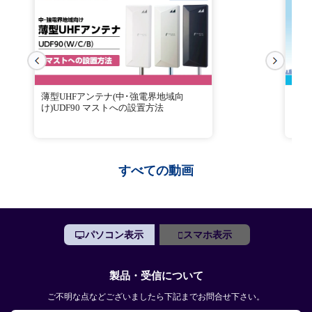
薄型UHFアンテナ(中･強電界地域向
電界
け)UDF90 マストへの設置方法
すべての動画
パソコン表示
スマホ表示
製品・受信について
ご不明な点などございましたら下記までお問合せ下さい。