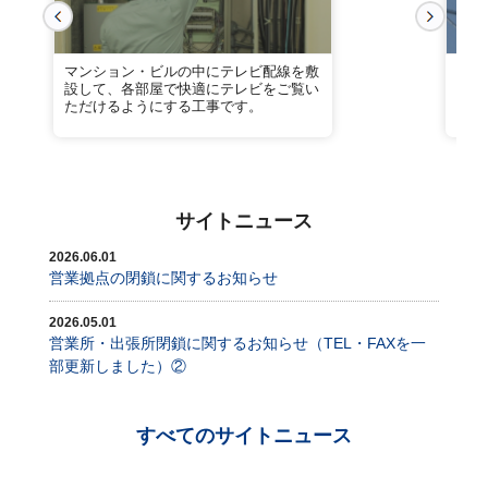
マンション・ビルの中にテレビ配線を敷
業務
設して、各部屋で快適にテレビをご覧い
トワ
ただけるようにする工事です。
にも
サイトニュース
2026.06.01
営業拠点の閉鎖に関するお知らせ
2026.05.01
営業所・出張所閉鎖に関するお知らせ（TEL・FAXを一
部更新しました）②
すべてのサイトニュース