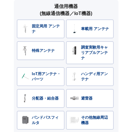
通信用機器
(無線通信機器／IoT機器)
固定局用 アンテ
車載用 アンテナ
ナ
調査実験用キャ
特殊アンテナ
リアブルアンテ
ナ
IoT用アンテナ・
ハンディ用アン
パーツ
テナ
分配器・結合器
避雷器
バンドパスフィ
その他無線周辺
ルタ
機器