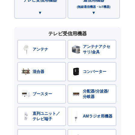
(無線通信機器・IoT機器)
テレビ受信用機器
アンテナアクセ
アンテナ
サリ/金具
混合器
コンバーター
分配器/分波器/
ブースター
分岐器
直列ユニット／
AMラジオ用機器
テレビ端子