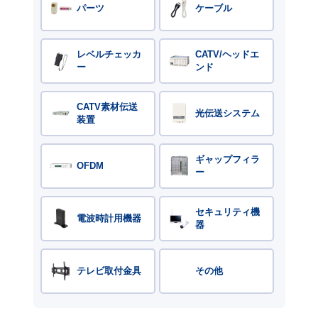
パーツ
ケーブル
レベルチェッカ
CATV/ヘッドエ
ー
ンド
CATV素材伝送
光伝送システム
装置
ギャップフィラ
OFDM
ー
セキュリティ機
電波時計用機器
器
テレビ取付金具
その他