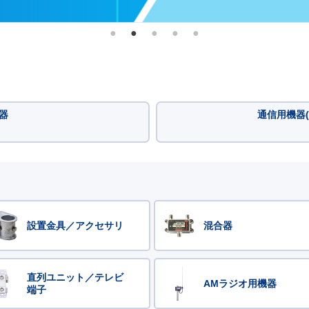
器
通信用機器(
設置金具／アクセサリ
混合器
直列ユニット／テレビ
AMラジオ用機器
端子