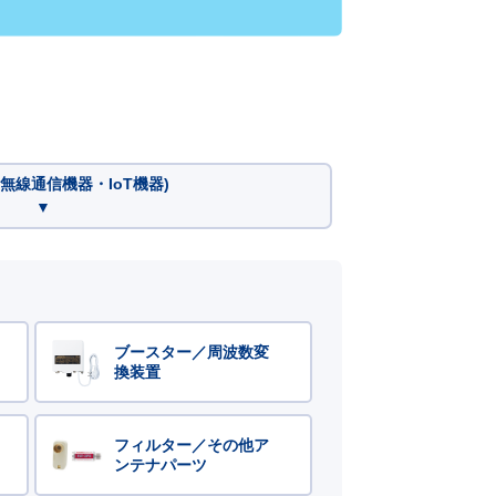
無線通信機器・IoT機器)
▼
ブースター／周波数変
換装置
フィルター／その他ア
ンテナパーツ