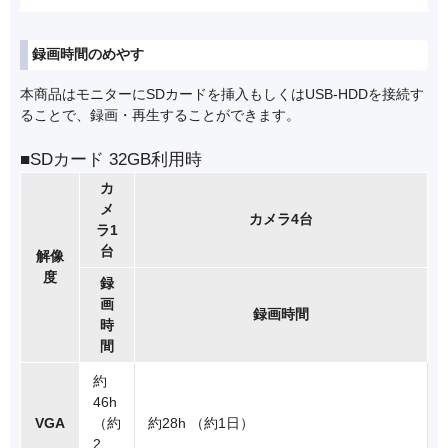
録画時間のめやす
本商品はモニターにSDカードを挿入もしくはUSB-HDDを接続す
ることで、録画・再生することができます。
■SDカード 32GB利用時
カ
メ
カメラ4台
ラ1
台
解像
度
録
画
録画時間
時
間
約
46h
VGA
（約
約28h （約1日）
2