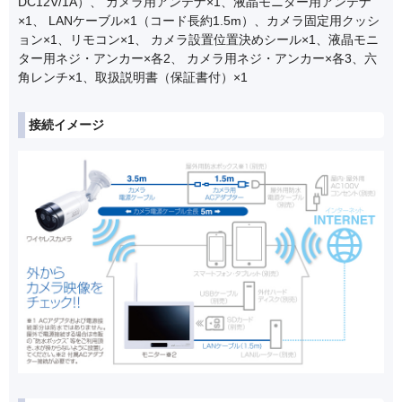
DC12V/1A）、 カメラ用アンテナ×1、液晶モニター用アンテナ
×1、 LANケーブル×1（コード長約1.5m）、カメラ固定用クッシ
ョン×1、リモコン×1、 カメラ設置位置決めシール×1、液晶モニ
ター用ネジ・アンカー×各2、 カメラ用ネジ・アンカー×各3、六
角レンチ×1、取扱説明書（保証書付）×1
接続イメージ