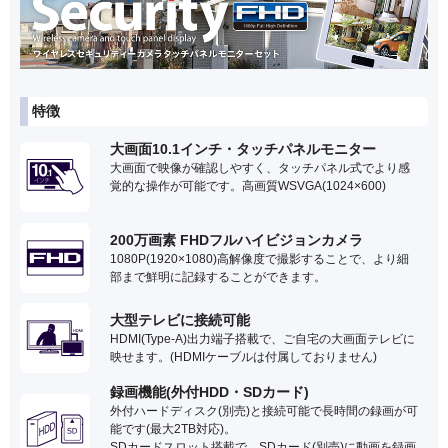
特徴
大画面10.1インチ・タッチパネルモニター
大画面で映像が確認しやすく、タッチパネル式でより感
覚的な操作が可能です。高画質WSVGA(1024×600)
200万画素 FHDフルハイビジョンカメラ
1080P(1920×1080)高解像度で撮影することで、より細
部まで鮮明に記録することができます。
大型テレビに接続可能
HDMI(Type-A)出力端子搭載で、ご自宅の大画面テレビに
映せます。(HDMIケーブルは付属しておりません)
録画機能(外付HDD・SDカード)
外付ハードディスク(別売)と接続可能で長時間の録画が可
能です(最大2TB対応)。
SDカードスロット搭載で、SDカード(別売)に動画を録画