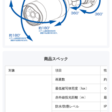
商品スペック
対象
項目
性能
画素数
約20
最低被写体照度〔lux〕
０（
赤外線投光距離〔m〕
最大 
防水/防塵レベル
IP66