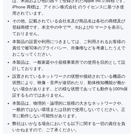
は、米国および他の国々で登録されたApple Inc.の商標です。
iPhone 商標は、アイホン株式会社 のライセンスに基づき使
用されています。
その他、記載されている会社名及び商品名は各社の商標及び
登録商標です。本文中の中で™、®および© マークを表示し
ておりません。
本製品の設置や利用につきましては、ご利用されるお客様の
責任で被写体のプライバシー、肖像権などを考慮したうえで
おこなってください。
本製品は、一般家庭や小規模事業所での使用を目的として設
計しております。
設置されているネットワークの状態や接続されている機器の
状態により、映像・音声が途切れたり、動体検知機能が働か
ない場合があります。どの様な状態であっても動作を100%保
証するものではありません。
本製品は、物理的・論理的に規模の大きなネットワークや、
一般的ではない環境または目的で使用しないでください。正
常に動作しない可能性があります。
弊社はいかなる場合においても以下に関する一切の責任を負
いかねますので、ご了承ください。