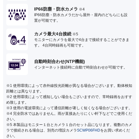
IP66防塵・防水カメラ
※4
IP66防塵・防水カメラだから屋外・屋内のどちらにも設
置が可能です。
カメラ最大4台接続
※5
モニターにカメラを最大で4台まで接続することができま
す。 4台同時録画も可能です。
自動時刻合わせ(NTP機能)
インターネット接続時に自動で時刻合わせが可能です。
※1 使用環境によって赤外線投光距離が異なる場合がございます。動体検知
距離とは異なります。
※2 使用環境によって感知しない場合もございますので、常時録画をおすす
め致します。
※3 使用の電波環境によって通信距離が著しく短くなる場合がございます。
※4 完全防水ではありません。雨が直接あたりにくい軒下などでご使用くだ
さい。
※5 本製品はモニター１台とカメラ１台のセット品になります。複数のカメ
ラで接続される場合は、別売の増設カメラ
SCWP06FHD
をお買い求めくだ
さい。