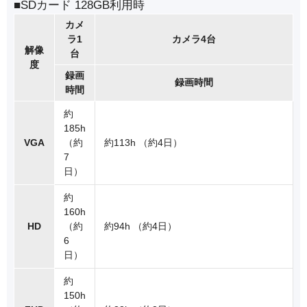
■SDカード 128GB利用時
カメ
ラ1
カメラ4台
解像
台
度
録画
録画時間
時間
約
185h
VGA
（約
約113h （約4日）
7
日）
約
160h
HD
（約
約94h （約4日）
6
日）
約
150h