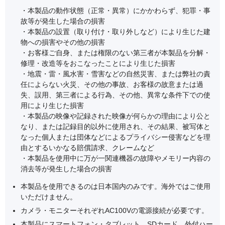
・本製品の動作状態（正常・異常）にかかわらず、犯罪・事
故等が発生した場合の損害
・本製品の設置（取り付け・取り外しなど）により生じた建
物への損害やその他の損害
・お客様ご自身、または権限のない第三者が本製品を分解・
修理・改造等をおこなったことにより生じた損害
・地震・雷・風水害・雪害などの自然災害、または弊社の責
任によらない火災、その他の事故、お客様の故意または過
失、誤用、第三者による行為、その他、異常な条件下での使
用により生じた損害
・本製品の映像や記録された映像が何らかの理由により公と
なり、または記録目的以外に使用され、その結果、被写体と
なった個人または団体などによるプライバシー侵害などを理
由とするいかなる賠償請求、クレームなど
・本製品を使用中に万が一関連機器の故障やメモリー内容の
消去等が発生した場合の損害
本製品を使用できるのは日本国内のみです。海外ではご使用
いただけません。
カメラ・モニターそれぞれAC100Vの電源接続が必要です。
本製品にスマートフォン・タブレット、SDカード、外付ハー