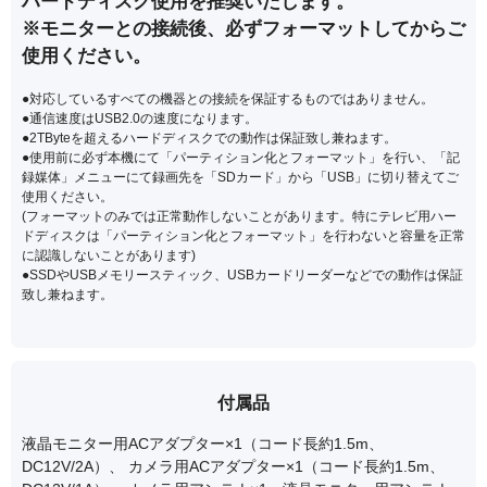
ハードディスク使用を推奨いたします。
※モニターとの接続後、必ずフォーマットしてからご
使用ください。
●対応しているすべての機器との接続を保証するものではありません。
●通信速度はUSB2.0の速度になります。
●2TByteを超えるハードディスクでの動作は保証致し兼ねます。
●使用前に必ず本機にて「パーティション化とフォーマット」を行い、「記
録媒体」メニューにて録画先を「SDカード」から「USB」に切り替えてご
使用ください。
(フォーマットのみでは正常動作しないことがあります。特にテレビ用ハー
ドディスクは「パーティション化とフォーマット」を行わないと容量を正常
に認識しないことがあります)
●SSDやUSBメモリースティック、USBカードリーダーなどでの動作は保証
致し兼ねます。
付属品
液晶モニター用ACアダプター×1（コード長約1.5m、
DC12V/2A）、 カメラ用ACアダプター×1（コード長約1.5m、