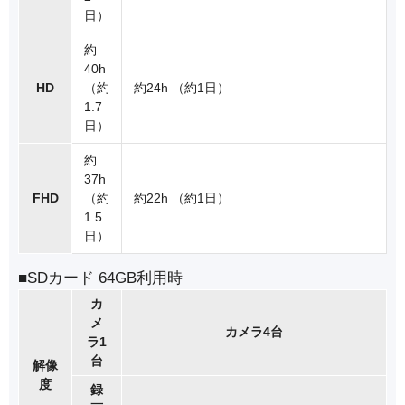
日）
約
40h
HD
（約
約24h （約1日）
1.7
日）
約
37h
FHD
（約
約22h （約1日）
1.5
日）
■SDカード 64GB利用時
カ
メ
カメラ4台
ラ1
台
解像
度
録