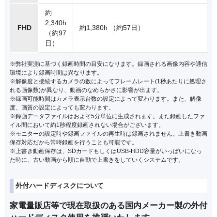
約
2,340h
FHD
約1,380h （約57日）
（約97
日）
※弊社実測に基づく録画時間の目安になります。録画される画像内容や通信
環境により録画時間は異なります。
※解像度と接続するカメラの数によってフレームレート(1秒あたりに処理さ
れる画像数)が異なり、動画のなめらかさに影響が出ます。
※録画可能時間はカメラ表示台数の設定によって変わります。また、解像
度、画質の設定によっても変わります。
※録画データファイルはおよそ5分単位に生成されます。また録画したファ
イル間において約1秒程度録画されない場合がございます。
※モニターの設定時や録画ファイルの再生時は録画されません。上書き動画
保存対応だから常時録画を行うことも可能です。
※上書き動画保存は、SDカードもしくはUSB-HDD容量がいっぱいになっ
た時に、古い動画から順に自動で上書きをしていくシステムです。
外付ハードディスクについて
家電量販店等で現在取扱のある国内メーカー製の外付