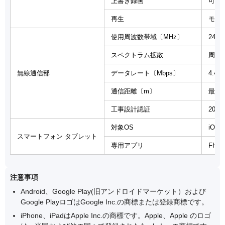
上書き録画
可能
再生
モニ
使用周波数帯域〔MHz〕
2403
スペクトラム拡散
周波
無線通信部
データレート〔Mbps〕
4.4
通信距離〔m〕
最大
工事設計認証
204
対象OS
iOS6
スマートフォン タブレット
専用アプリ
FHD
注意事項
Android、Google Play(旧アンドロイドマーケット）および
Google PlayロゴはGoogle Inc.の商標または登録商標です。
iPhone、iPadはApple Inc.の商標です。Apple、Apple のロゴ