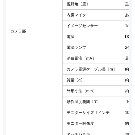
視野角〔度〕
垂直 
内臓マイク
あり
イメージセンサー
1/2.
カメラ部
電源
DC+
電源ランプ
2色
消費電流〔mA〕
最大 
カメラ電源ケーブル長〔m〕
約3
質量〔g〕
約50
外形寸法〔mm〕
約φ6
動作温度範囲〔℃〕
-10～
モニターサイズ〔インチ〕
10.1
モニター解像度
約61
タッチパネル
加圧