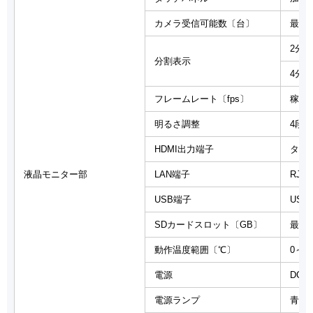
カメラ受信可能数〔台〕
最大
2分
分割表示
4分
フレームレート〔fps〕
稼動
明るさ調整
4段階
HDMI出力端子
タイ
液晶モニター部
LAN端子
RJ45
USB端子
US
SDカードスロット〔GB〕
最大1
動作温度範囲〔℃〕
0～4
電源
DC+
電源ランプ
青 