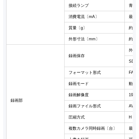
接続ランプ
青 
消費電流〔mA〕
最大 
質量〔g〕
約84
外形寸法〔mm〕
約 幅
外付
録画保存
SDカ
フォーマット形式
FAT3
録画モード
動体
録画解像度
1920
録画部
録画ファイル形式
AVI
圧縮方式
H．2
複数カメラ同時録画〔台〕
最大