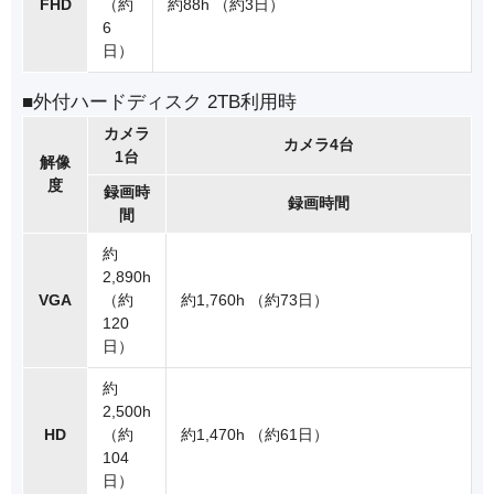
FHD
（約
約88h （約3日）
6
日）
■外付ハードディスク 2TB利用時
カメラ
カメラ4台
1台
解像
度
録画時
録画時間
間
約
2,890h
VGA
（約
約1,760h （約73日）
120
日）
約
2,500h
HD
（約
約1,470h （約61日）
104
日）