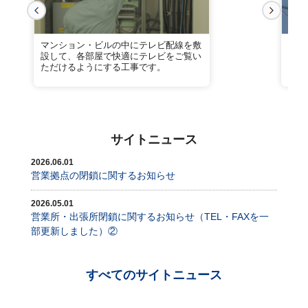
マンション・ビルの中にテレビ配線を敷
業務
設して、各部屋で快適にテレビをご覧い
トワ
ただけるようにする工事です。
にも
サイトニュース
2026.06.01
営業拠点の閉鎖に関するお知らせ
2026.05.01
営業所・出張所閉鎖に関するお知らせ（TEL・FAXを一
部更新しました）②
すべてのサイトニュース