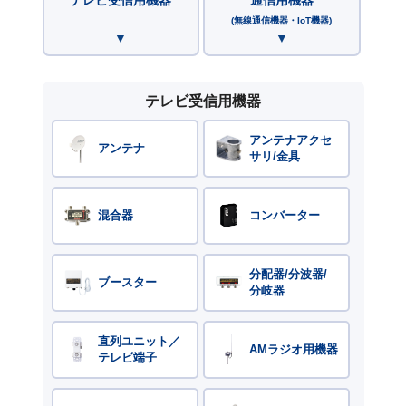
(無線通信機器・IoT機器)
テレビ受信用機器
アンテナアクセ
アンテナ
サリ/金具
混合器
コンバーター
分配器/分波器/
ブースター
分岐器
直列ユニット／
AMラジオ用機器
テレビ端子