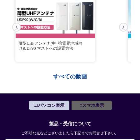
薄型UHFアンテナ(中･強電界地域向
電界
け)UDF90 マストへの設置方法
すべての動画
パソコン表示
スマホ表示
製品・受信について
ご不明な点などございましたら下記までお問合せ下さい。