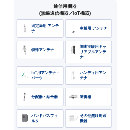
通信用機器
(無線通信機器／IoT機器)
固定局用 アンテ
車載用 アンテナ
ナ
調査実験用キャ
特殊アンテナ
リアブルアンテ
ナ
IoT用アンテナ・
ハンディ用アン
パーツ
テナ
分配器・結合器
避雷器
バンドパスフィ
その他無線周辺
ルタ
機器