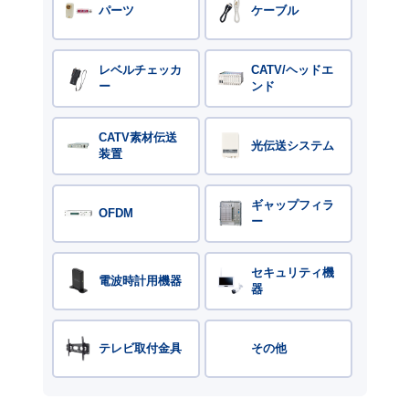
パーツ
ケーブル
レベルチェッカ
CATV/ヘッドエ
ー
ンド
CATV素材伝送
光伝送システム
装置
ギャップフィラ
OFDM
ー
セキュリティ機
電波時計用機器
器
テレビ取付金具
その他