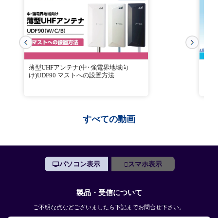
薄型UHFアンテナ(中･強電界地域向
電界
け)UDF90 マストへの設置方法
すべての動画
パソコン表示
スマホ表示
製品・受信について
ご不明な点などございましたら下記までお問合せ下さい。