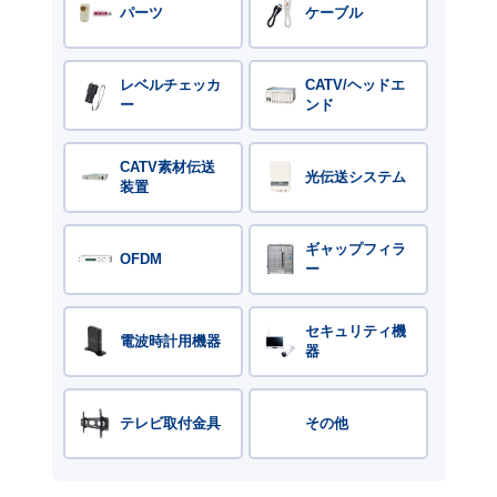
パーツ
ケーブル
レベルチェッカ
CATV/ヘッドエ
ー
ンド
CATV素材伝送
光伝送システム
装置
ギャップフィラ
OFDM
ー
セキュリティ機
電波時計用機器
器
テレビ取付金具
その他