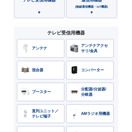
(無線通信機器・IoT機器)
テレビ受信用機器
アンテナアクセ
アンテナ
サリ/金具
混合器
コンバーター
分配器/分波器/
ブースター
分岐器
直列ユニット／
AMラジオ用機器
テレビ端子