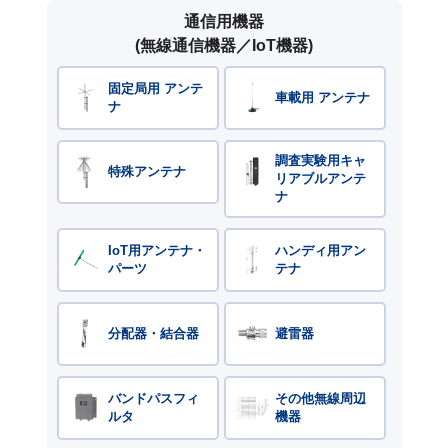
通信用機器
(無線通信機器／IoT機器)
固定局用 アンテ
車載用 アンテナ
ナ
調査実験用キャ
特殊アンテナ
リアブルアンテ
ナ
IoT用アンテナ・
ハンディ用アン
パーツ
テナ
分配器・結合器
避雷器
バンドパスフィ
その他無線周辺
ルタ
機器