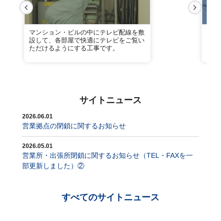
マンション・ビルの中にテレビ配線を敷
業務
設して、各部屋で快適にテレビをご覧い
トワ
ただけるようにする工事です。
にも
サイトニュース
2026.06.01
営業拠点の閉鎖に関するお知らせ
2026.05.01
営業所・出張所閉鎖に関するお知らせ（TEL・FAXを一
部更新しました）②
すべてのサイトニュース