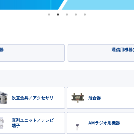
器
通信用機器(
設置金具／アクセサリ
混合器
直列ユニット／テレビ
AMラジオ用機器
端子