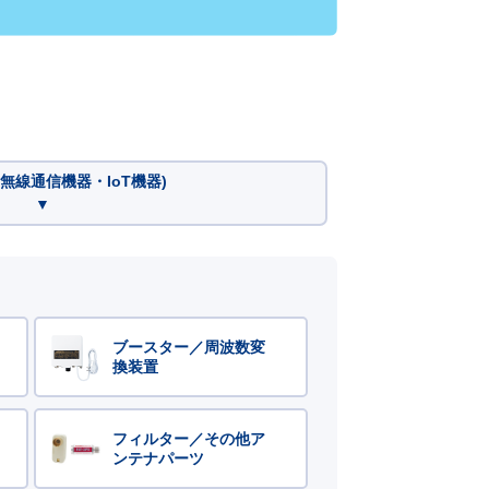
無線通信機器・IoT機器)
▼
ブースター／周波数変
換装置
フィルター／その他ア
ンテナパーツ