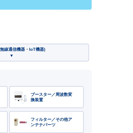
無線通信機器・IoT機器)
▼
ブースター／周波数変
換装置
フィルター／その他ア
ンテナパーツ