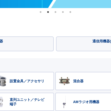
器
通信用機器(
設置金具／アクセサリ
混合器
直列ユニット／テレビ
AMラジオ用機器
端子