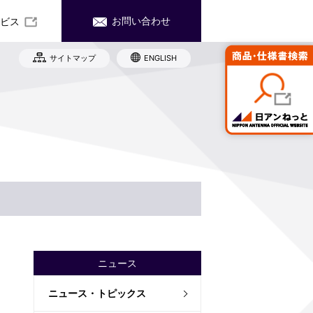
お問い合わせ
ビス
サイトマップ
ENGLISH
社沿革
務・業績
産・販売ネットワーク
式情報
ード お問い合わせ
世代育成支援対策推進法に関わる取り
Rカレンダー
み
子公告
規雇用労働者の中途採用比率
責事項
イト（日アンねっと）へ移動します。
工
ニュース
ニュース・トピックス