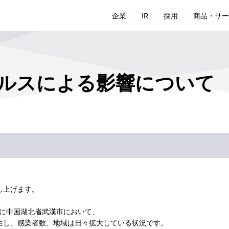
企業
IR
採用
商品・サー
会社概要
経営方針
採用担当者からのメッセージ
商品・仕様書検索
商品に関するお問い合わせ
会
財
会社組織
IRライブラリー
新卒採用
ソリューション
施工に関するお問い合わせ
生
株
ルスによる影響について
環境への取り組み
IRよくあるご質問
中途採用
お役立ち情報
Jアラート全国瞬時警報システム カタログ ダウンロ
次
I
組
女性活躍推進法に関わる取り組み
IRお問い合わせ
制度・福利厚生
お客様サポート
Jアラート向けアンテナ取付方法のコンテンツ 申込
電
正
技術
ディスクロージャーポリシー
企業情報に関するお問い合わせ
免
※上記メニューをクリックすると、当社商品・サービスサ
施
CSR活動
し上げます。
月に中国湖北省武漢市において、
生し、感染者数、地域は日々拡大している状況です。