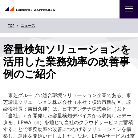
ニュース
企業
容量検知ソリューションを
IR
活用した業務効率の改善事
採用
例のご紹介
商品・サービス
東芝グループの総合環境ソリューション企業である、東
お問い合わせ
芝環境ソリューション株式会社（本社：横浜市鶴見区、取
締役社長：吉田久律）は、日本アンテナ株式会社（以下
「当社」）が開発した容量検知デバイスから収集したデー
サイトマップ
ENGLISH
タを、LPWA（※）を通じて当社のクラウドサービスに蓄積
することで業務効率の改善につなげるソリューションを構
築し、運用を開始いたしました。なお、LPWAサービスは京