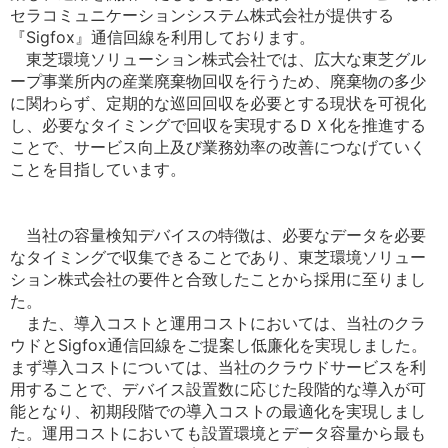
セラコミュニケーションシステム株式会社が提供する
『Sigfox』通信回線を利用しております。
東芝環境ソリューション株式会社では、広大な東芝グル
ープ事業所内の産業廃棄物回収を行うため、廃棄物の多少
に関わらず、定期的な巡回回収を必要とする現状を可視化
し、必要なタイミングで回収を実現するＤＸ化を推進する
ことで、サービス向上及び業務効率の改善につなげていく
ことを目指しています。
当社の容量検知デバイスの特徴は、必要なデータを必要
なタイミングで収集できることであり、東芝環境ソリュー
ション株式会社の要件と合致したことから採用に至りまし
た。
また、導入コストと運用コストにおいては、当社のクラ
ウドとSigfox通信回線をご提案し低廉化を実現しました。
まず導入コストについては、当社のクラウドサービスを利
用することで、デバイス設置数に応じた段階的な導入が可
能となり、初期段階での導入コストの最適化を実現しまし
た。運用コストにおいても設置環境とデータ容量から最も