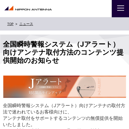
ニュース
企業
全国瞬時警報システム（Jアラート）
IR
向けアンテナ取付方法のコンテンツ提
供開始のお知らせ
採用
商品・サービス
お問い合わせ
全国瞬時警報システム（Jアラート）向けアンテナの取付方
サイトマップ
ENGLISH
法で迷われているお客様向けに、
アンテナ取付をサポートするコンテンツの無償提供を開始
いたしました。