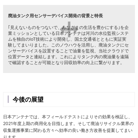
廃油タンク用センサーデバイス開発の背景と特長
｢見えないものをつないで、みなさまの生活を豊かにする｣を企
業ミッションとしている日本アンテナは河川の水位監視システ
ムを独自のIoT技術により開発し、国土交通省とともに実証実
験してまいりました。このノウハウを活用し、廃油タンクにセ
ンサーデバイスを設置することで油量を監視、当社クラウドで
位置データと連結します。これによりタンク内の廃油量を遠隔
で確認することが可能となり回収効率の向上に繋がります。
今後の展望
日本アンテナでは、本フィールドテストによりその効果を検証し、
2021年度上期の商用化を目指します。そして廃油リサイクル業界の
収集運搬事業に関わる方々へ効率の良い働き方改善を提案してまい
ります。