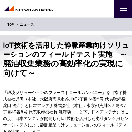
ニュース
企業
IoT技術を活用した静脈産業向けソリュ
IR
～
ーションのフィールドテスト実施
廃油収集業務の高効率化の実現に
採用
向けて～
商品・サービス
「環境ソリューションのファーストコールカンパニー」を目指す株
お問い合わせ
式会社浜田（本社：大阪府高槻市芥川町2丁目24番5号 代表取締役
濵田 篤介）と日本アンテナ株式会社（本社：東京都荒川区西尾久7
丁目49番8号 代表取締役社長 瀧澤功一、以下、日本アンテナ）はこ
サイトマップ
ENGLISH
の度、日本アンテナが開発したIoT技術を活用した廃油タンク用セン
サーシステムにより静脈産業向けソリューションのフィールドテス
トを実施いたします。