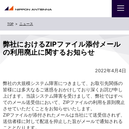
ニュース
企業
弊社におけるZIPファイル添付メール
IR
の利用廃止に関するお知らせ
採用
2022年4月4日
商品・サービス
弊社の大規模システム障害につきまして、お取引先関係の
皆様には多大なるご迷惑をおかけしており深くお詫び申し
お問い合わせ
上げます。当該システム障害を受けまして、弊社ではすべ
てのメール送受信において、ZIPファイルの利用を原則廃止
させていただくことをお知らせいたします。
サイトマップ
ENGLISH
ZIPファイルが添付されたメールは当社にて送受信されず、
送信者様に対して配送を抑止した旨がメールで通知される
こととなります。