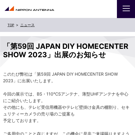
ニュース
企業
「第59回 JAPAN DIY HOMECENTER
IR
SHOW 2023」出展のお知らせ
採用
このたび弊社は「第59回 JAPAN DIY HOMECENTER SHOW
商品・サービス
2023」に出展いたします。
今回の展示では、BS・110°CSアンテナ、薄型UHFアンテナを中心
お問い合わせ
にご紹介いたします。
その他にも、テレビ受信用機器やテレビ壁掛け金具の棚割り、セキ
ュリティーカメラの売り場のご提案も
サイトマップ
ENGLISH
予定しております。
ご多用中のことと存じますが、この機会に是非ご来場賜りますよう