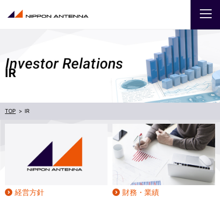
企業
IR
IR
採用
IR
商品・サービス
お問い合わせ
サイトマップ
ENGLISH
経営方針
財務・業績