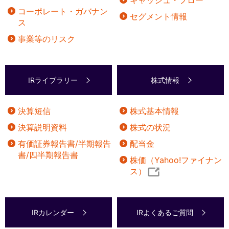
コーポレート・ガバナン
セグメント情報
ス
事業等のリスク
IRライブラリー
株式情報
決算短信
株式基本情報
決算説明資料
株式の状況
有価証券報告書/半期報告
配当金
書/四半期報告書
株価（Yahoo!ファイナン
ス）
IRカレンダー
IRよくあるご質問