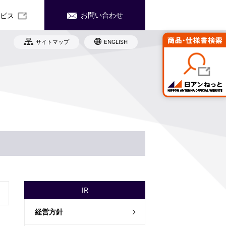
お問い合わせ
ビス
サイトマップ
ENGLISH
社沿革
務・業績
産・販売ネットワーク
式情報
ード お問い合わせ
世代育成支援対策推進法に関わる取り
Rカレンダー
み
子公告
規雇用労働者の中途採用比率
責事項
イト（日アンねっと）へ移動します。
工
IR
経営方針