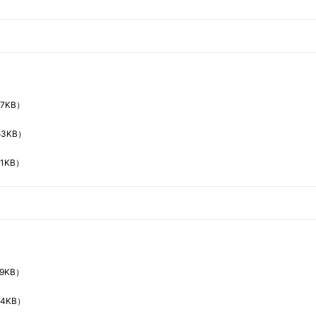
27KB）
53KB）
1KB）
9KB）
04KB）