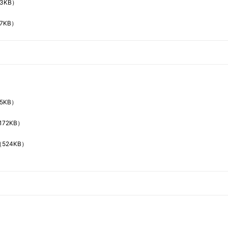
73KB）
7KB）
5KB）
172KB）
（524KB）