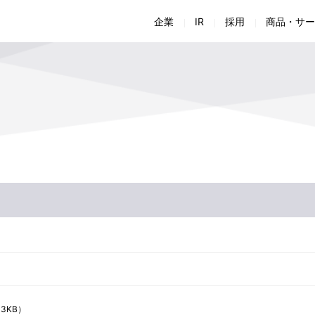
企業
IR
採用
商品・サー
会社概要
経営方針
採用担当者からのメッセージ
商品・仕様書検索
商品に関するお問い合わせ
会
財
会社組織
IRライブラリー
新卒採用
ソリューション
施工に関するお問い合わせ
生
株
環境への取り組み
IRよくあるご質問
中途採用
お役立ち情報
Jアラート全国瞬時警報システム カタログ ダウンロ
次
I
組
女性活躍推進法に関わる取り組み
IRお問い合わせ
制度・福利厚生
お客様サポート
Jアラート向けアンテナ取付方法のコンテンツ 申込
電
正
技術
ディスクロージャーポリシー
企業情報に関するお問い合わせ
免
※上記メニューをクリックすると、当社商品・サービスサ
施
CSR活動
43KB）