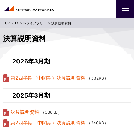
IR
IRライブラリー
決算説明資料
企業
決算説明資料
IR
2026年3月期
採用
第2四半期（中間期）決算説明資料
（332KB）
商品・サービス
2025年3月期
お問い合わせ
決算説明資料
（388KB）
サイトマップ
ENGLISH
第2四半期（中間期）決算説明資料
（240KB）