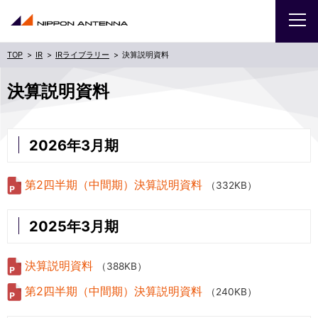
IR
IRライブラリー
決算説明資料
企業
決算説明資料
IR
2026年3月期
採用
第2四半期（中間期）決算説明資料
（332KB）
商品・サービス
2025年3月期
お問い合わせ
決算説明資料
（388KB）
サイトマップ
ENGLISH
第2四半期（中間期）決算説明資料
（240KB）