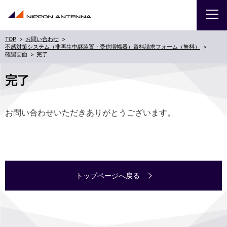
お問い合わせ
不感対策システム（非再生中継装置・受信増幅器）資料請求フォーム（無料）
確認画面
完了
企業
完了
IR
採用
お問い合わせいただきありがとうございます。
商品・サービス
お問い合わせ
トップページへ戻る
サイトマップ
ENGLISH