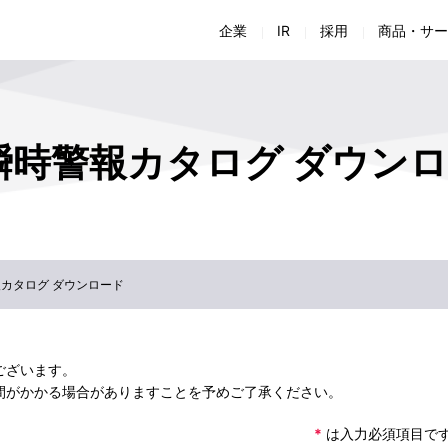
企業
IR
採用
商品・サー
会社概要
経営方針
採用担当者からのメッセージ
商品・仕様書検索
商品に関するお問い合わせ
会
財
会社組織
IRライブラリー
新卒採用
ソリューション
施工に関するお問い合わせ
生
株
瞬時警報カタログ ダウン
環境への取り組み
IRよくあるご質問
中途採用
お役立ち情報
Jアラート全国瞬時警報システム カタログ ダウンロ
次
I
組
女性活躍推進法に関わる取り組み
IRお問い合わせ
制度・福利厚生
お客様サポート
Jアラート向けアンテナ取付方法のコンテンツ 申込
電
正
技術
ディスクロージャーポリシー
企業情報に関するお問い合わせ
免
※上記メニューをクリックすると、当社商品・サービスサ
施
CSR活動
カタログ ダウンロード
ございます。
間がかかる場合がありますことを予めご了承ください。
*
は入力必須項目で