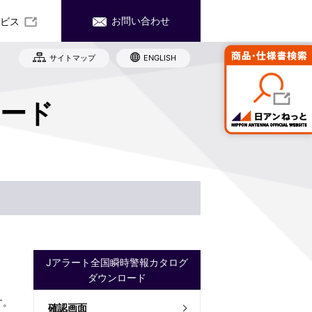
お問い合わせ
ビス
サイトマップ
ENGLISH
社沿革
務・業績
産・販売ネットワーク
式情報
ロード
ード お問い合わせ
世代育成支援対策推進法に関わる取り
Rカレンダー
み
子公告
規雇用労働者の中途採用比率
責事項
イト（日アンねっと）へ移動します。
工
Jアラート全国瞬時警報カタログ
ダウンロード
す。
確認画面