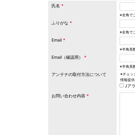
氏名
*
※全角で
ふりがな
*
※全角で
Email
*
※半角英
Email（確認用）
*
※半角英
アンテナの取付方法について
※チェッ
情報提供
Jア
お問い合わせ内容
*