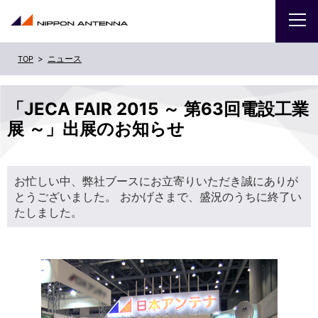
ニュース
企業
「JECA FAIR 2015 ～ 第63回電設工業
IR
展 ～」出展のお知らせ
採用
お忙しい中、弊社ブースにお立寄りいただき誠にありが
商品・サービス
とうございました。 おかげさまで、盛況のうちに終了い
たしました。
お問い合わせ
サイトマップ
ENGLISH