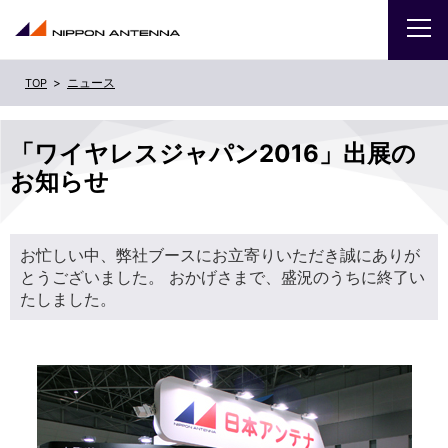
ニュース
企業
「ワイヤレスジャパン2016」出展の
IR
お知らせ
採用
お忙しい中、弊社ブースにお立寄りいただき誠にありが
商品・サービス
とうございました。 おかげさまで、盛況のうちに終了い
たしました。
お問い合わせ
サイトマップ
ENGLISH