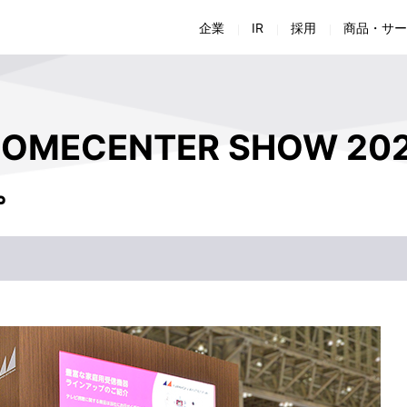
企業
IR
採用
商品・サー
会社概要
経営方針
採用担当者からのメッセージ
商品・仕様書検索
商品に関するお問い合わせ
会
財
会社組織
IRライブラリー
新卒採用
ソリューション
施工に関するお問い合わせ
生
株
HOMECENTER SHOW 20
環境への取り組み
IRよくあるご質問
中途採用
お役立ち情報
Jアラート全国瞬時警報システム カタログ ダウンロ
次
I
組
。
女性活躍推進法に関わる取り組み
IRお問い合わせ
制度・福利厚生
お客様サポート
Jアラート向けアンテナ取付方法のコンテンツ 申込
電
正
技術
ディスクロージャーポリシー
企業情報に関するお問い合わせ
免
※上記メニューをクリックすると、当社商品・サービスサ
施
CSR活動