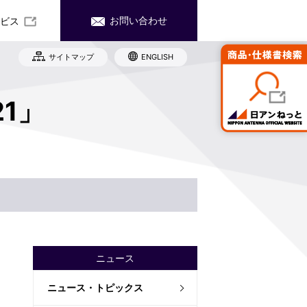
お問い合わせ
ビス
サイトマップ
ENGLISH
社沿革
務・業績
産・販売ネットワーク
式情報
21」
ード お問い合わせ
世代育成支援対策推進法に関わる取り
Rカレンダー
み
子公告
規雇用労働者の中途採用比率
責事項
イト（日アンねっと）へ移動します。
工
ニュース
ニュース・トピックス