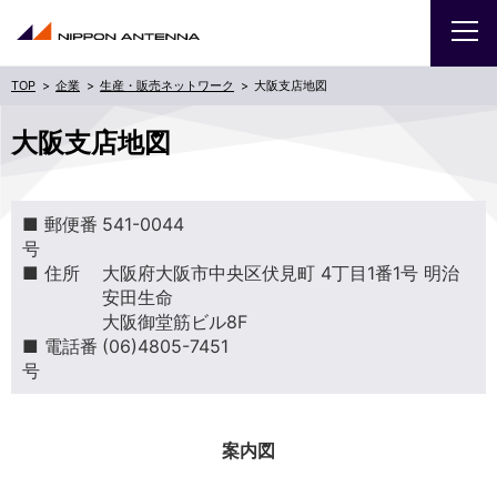
企業
生産・販売ネットワーク
大阪支店地図
企業
大阪支店地図
IR
■ 郵便番
541-0044
採用
号
■ 住所
大阪府大阪市中央区伏見町 4丁目1番1号 明治
商品・サービス
安田生命
大阪御堂筋ビル8F
■ 電話番
(06)4805-7451
お問い合わせ
号
サイトマップ
ENGLISH
案内図