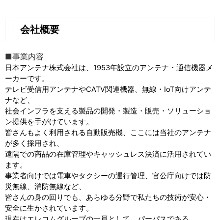
会社概要
■事業内容
日本アンテナ株式会社は、
1953
年設立のアンテナ・通信機器メ
ーカーです。
テレビ受信用アンテナや
CATV
関連
機器、無線・
IoT
向けアンテ
ナなど、
社会インフラを支える製品の
開発・
製造・販売・ソリューショ
ン提供を
手がけています。
皆さん
もよく利用される自動販売機、ここには当社のアンテナ
が多く採用され、
遠隔での商品の在庫管理や
キャッシュレス
決済に活用されてい
ます
。
事業者向けでは電車や
タクシーの運行管理、官公庁向けでは防
災無線、消防無線など、
皆さんの身の回りでも、
あらゆる分野で私たちの技術が安心・
安全に生かされています。
現在はエレコムグループの一員として、パーパスである