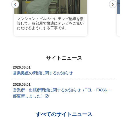
マンション・ビルの中にテレビ配線を敷
業務
設して、各部屋で快適にテレビをご覧い
トワ
ただけるようにする工事です。
にも
サイトニュース
2026.06.01
営業拠点の閉鎖に関するお知らせ
2026.05.01
営業所・出張所閉鎖に関するお知らせ（TEL・FAXを一
部更新しました）②
すべてのサイトニュース