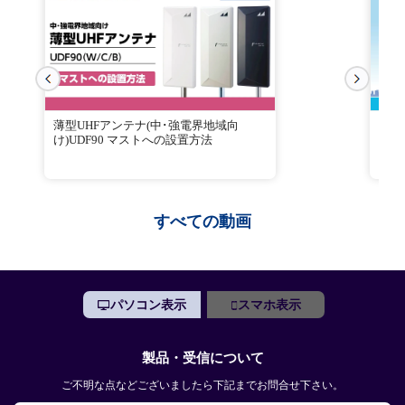
薄型UHFアンテナ(中･強電界地域向
電界
け)UDF90 マストへの設置方法
すべての動画
パソコン表示
スマホ表示
製品・受信について
ご不明な点などございましたら下記までお問合せ下さい。