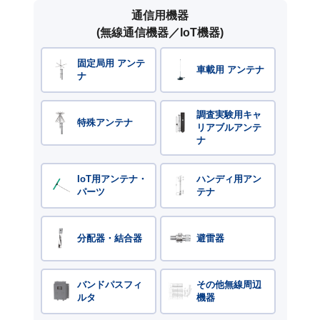
通信用機器
(無線通信機器／IoT機器)
固定局用 アンテ
車載用 アンテナ
ナ
調査実験用キャ
特殊アンテナ
リアブルアンテ
ナ
IoT用アンテナ・
ハンディ用アン
パーツ
テナ
分配器・結合器
避雷器
バンドパスフィ
その他無線周辺
ルタ
機器