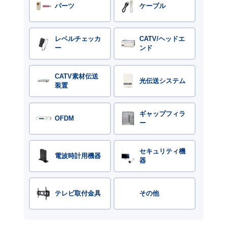
パーツ
ケーブル
レベルチェッカ
CATV/ヘッドエ
ー
ンド
CATV素材伝送
光伝送システム
装置
ギャップフィラ
OFDM
ー
セキュリティ機
電波時計用機器
器
テレビ取付金具
その他