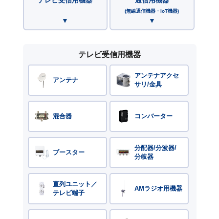
(無線通信機器・IoT機器)
テレビ受信用機器
アンテナアクセ
アンテナ
サリ/金具
混合器
コンバーター
分配器/分波器/
ブースター
分岐器
直列ユニット／
AMラジオ用機器
テレビ端子