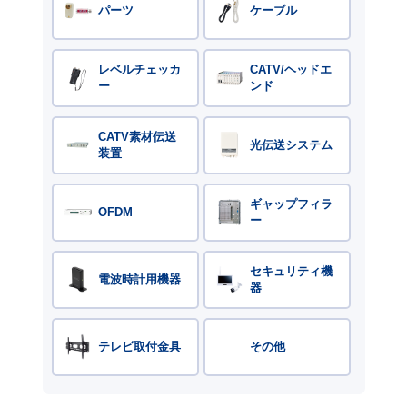
パーツ
ケーブル
レベルチェッカ
CATV/ヘッドエ
ー
ンド
CATV素材伝送
光伝送システム
装置
ギャップフィラ
OFDM
ー
セキュリティ機
電波時計用機器
器
テレビ取付金具
その他