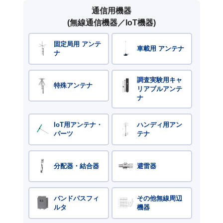
通信用機器
(無線通信機器／IoT機器)
固定局用 アンテ
車載用 アンテナ
ナ
調査実験用キャ
特殊アンテナ
リアブルアンテ
ナ
IoT用アンテナ・
ハンディ用アン
パーツ
テナ
分配器・結合器
避雷器
バンドパスフィ
その他無線周辺
ルタ
機器