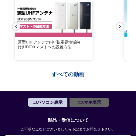
薄型UHFアンテナ(中･強電界地域向
電界
け)UDF90 マストへの設置方法
すべての動画
パソコン表示
スマホ表示
製品・受信について
ご不明な点などございましたら下記までお問合せ下さい。