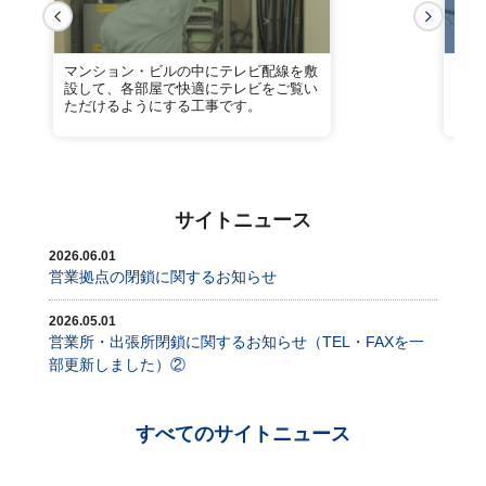
マンション・ビルの中にテレビ配線を敷
業務
設して、各部屋で快適にテレビをご覧い
トワ
ただけるようにする工事です。
にも
サイトニュース
2026.06.01
営業拠点の閉鎖に関するお知らせ
2026.05.01
営業所・出張所閉鎖に関するお知らせ（TEL・FAXを一
部更新しました）②
すべてのサイトニュース