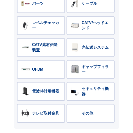
パーツ
ケーブル
レベルチェッカ
CATV/ヘッドエ
ー
ンド
CATV素材伝送
光伝送システム
装置
ギャップフィラ
OFDM
ー
セキュリティ機
電波時計用機器
器
テレビ取付金具
その他