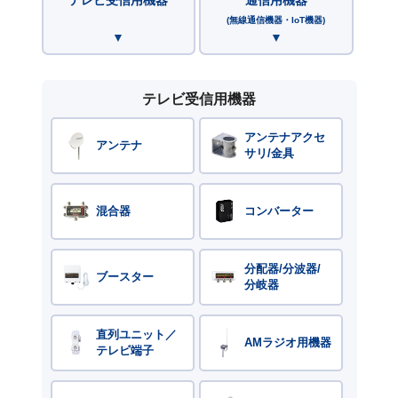
(無線通信機器・IoT機器)
テレビ受信用機器
アンテナアクセ
アンテナ
サリ/金具
混合器
コンバーター
分配器/分波器/
ブースター
分岐器
直列ユニット／
AMラジオ用機器
テレビ端子