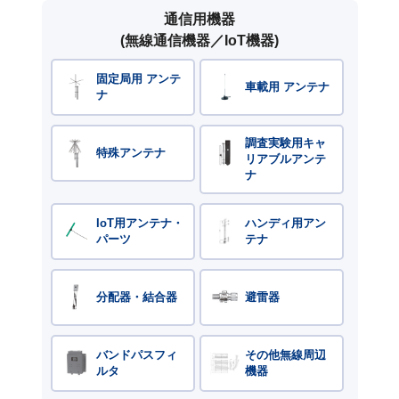
通信用機器
(無線通信機器／IoT機器)
固定局用 アンテ
車載用 アンテナ
ナ
調査実験用キャ
特殊アンテナ
リアブルアンテ
ナ
IoT用アンテナ・
ハンディ用アン
パーツ
テナ
分配器・結合器
避雷器
バンドパスフィ
その他無線周辺
ルタ
機器