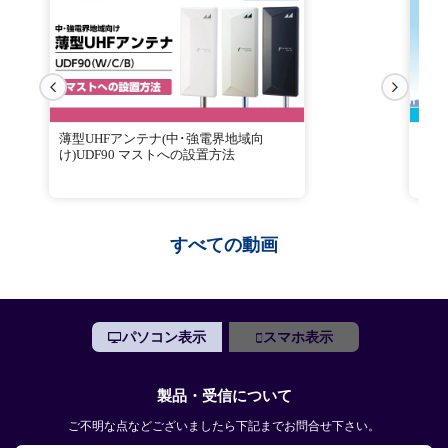
薄型UHFアンテナ(中･強電界地域向
電界
け)UDF90 マストへの設置方法
すべての動画
パソコン表示
スマホ表示
製品・受信について
ご不明な点などございましたら下記までお問合せ下さい。