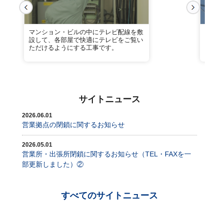
マンション・ビルの中にテレビ配線を敷
業務
設して、各部屋で快適にテレビをご覧い
トワ
ただけるようにする工事です。
にも
サイトニュース
2026.06.01
営業拠点の閉鎖に関するお知らせ
2026.05.01
営業所・出張所閉鎖に関するお知らせ（TEL・FAXを一
部更新しました）②
すべてのサイトニュース