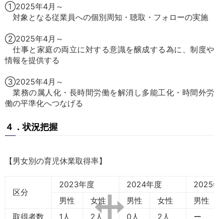
①2025年4月～
対象となる従業員への個別周知・聴取・フォローの実施
②2025年4月～
仕事と家庭の両立に対する意識を醸成する為に、制度や
情報を提供する
③2025年4月～
業務の属人化・長時間労働を解消し多能工化・時間外労
働の平準化へつなげる
４．状況把握
【男女別の育児休業取得率】
2023年度
2024年度
2025
区分
男性
女性
男性
女性
男性
取得者数
1人
2人
0人
2人
ー