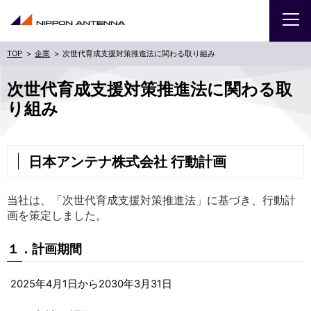
企業
次世代育成支援対策推進法に関わる取り組み
企業
次世代育成支援対策推進法に関わる取
り組み
IR
採用
日本アンテナ株式会社 行動計画
商品・サービス
当社は、「次世代育成支援対策推進法」に基づき、行動計
画を策定しました。
お問い合わせ
１．計画期間
サイトマップ
ENGLISH
2025
年
4
月
1
日から
2030
年
3
月
31
日